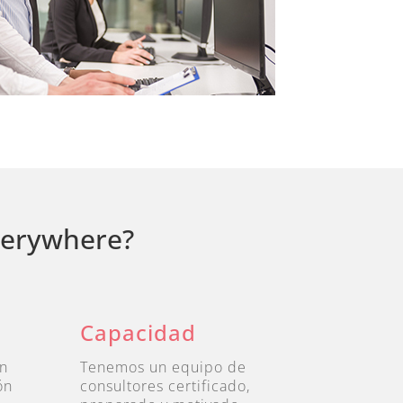
verywhere?
Capacidad
n
Tenemos un equipo de
ón
consultores certificado,