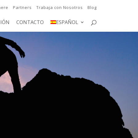
here
Partners
Trabaja con Nosotros
Blog
IÓN
CONTACTO
ESPAÑOL