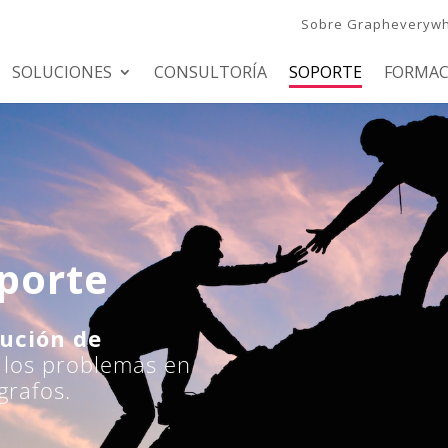
Sobre Grapheveryw
SOLUCIONES
CONSULTORÍA
SOPORTE
FORMAC
oporte
lución de
 los problemas en
grafos.