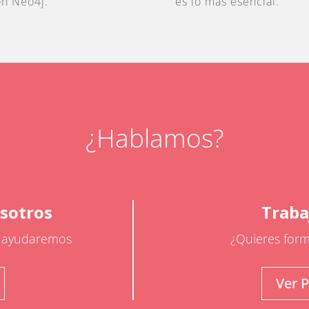
on Neo4j.
es lo más esencial.
¿Hablamos?
sotros
Traba
e ayudaremos
¿Quieres form
Ver P