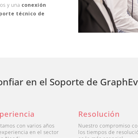
tos y una
conexión
porte técnico de
onfiar en el Soporte de GraphE
periencia
Resolución
tamos con varios años
Nuestro compromiso co
experiencia en el sector
los tiempos de resoluci