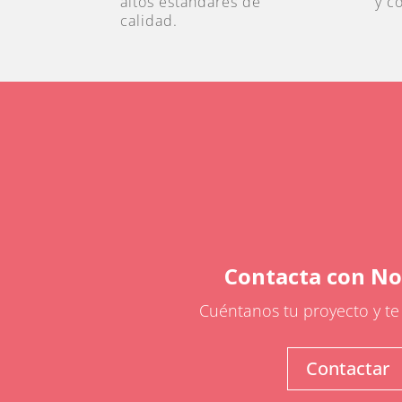
altos estándares de
y c
calidad.
Contacta con No
Cuéntanos tu proyecto y t
Contactar