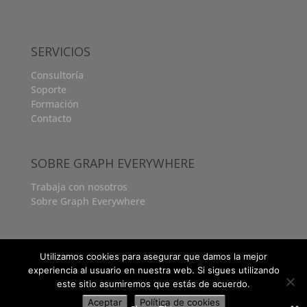
SERVICIOS
Consultoría
Soporte
Formación
Contacto
SOBRE GRAPH EVERYWHERE
Trabaja con nosotros
Sobre Graph Everywhere
Utilizamos cookies para asegurar que damos la mejor
experiencia al usuario en nuestra web. Si sigues utilizando
este sitio asumiremos que estás de acuerdo.
Aceptar
Política de cookies
Aviso legal
|
Política privacidad
|
Politica cookies